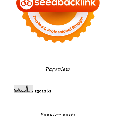
Pageview
2
3
0
1
2
6
2
Popular posts