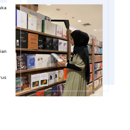
uka
ian
rus