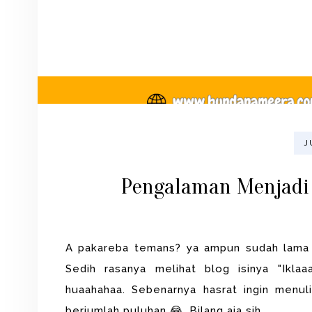
J
Pengalaman Menjadi 
A pakareba temans? ya ampun sudah lama ba
Sedih rasanya melihat blog isinya "Ikla
huaahahaa. Sebenarnya hasrat ingin menuli
berjumlah puluhan 😂. Bilang aja sih…