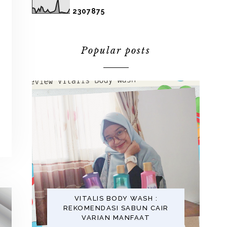
2
3
0
7
8
7
5
Popular posts
VITALIS BODY WASH :
REKOMENDASI SABUN CAIR
VARIAN MANFAAT