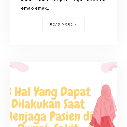
emak-emak…
READ MORE »