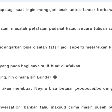
apalagi saat ingin mengajari anak untuk lancar berbah
dalam masalah pelafalan padahal kalau secara tulisan s
didengarkan bisa disalah tafsir jadi seperti melafalkan k
ang pada bagi saya sulit buat dilafalkan.
ng, nih gimana sih Bunda? 😂
ya akan membuat Neyna bisa belajar
pronuncation
den
nversation, bahkan tahu maksud cuma masih susah b