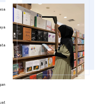
asa
aya
ata
gan
uat