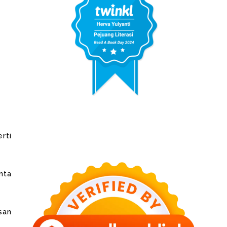
rti
nta
san