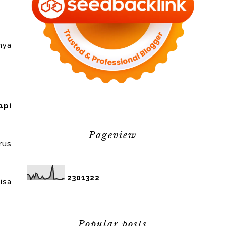
nya
api
Pageview
rus
2
3
0
1
3
2
2
isa
Popular posts