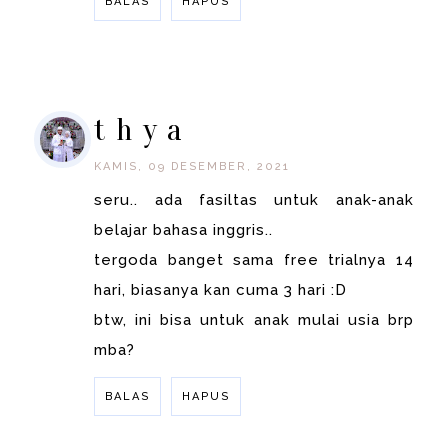
BALAS
HAPUS
BALAS
t h y a
KAMIS, 09 DESEMBER, 2021
seru.. ada fasiltas untuk anak-anak
belajar bahasa inggris..
tergoda banget sama free trialnya 14
hari, biasanya kan cuma 3 hari :D
btw, ini bisa untuk anak mulai usia brp
mba?
BALAS
HAPUS