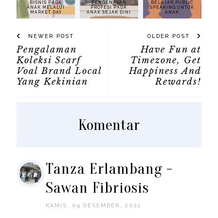
BISNIS PADA
PENGENALAN
BELAJAR PUBLIC
ANAK MELALUI
PROFESI PADA
SPEAKING UNTUK
MARKET DAY
ANAK SEJAK DINI
ANAK
NEWER POST
OLDER POST
Pengalaman
Have Fun at
Koleksi Scarf
Timezone, Get
Voal Brand Local
Happiness And
Yang Kekinian
Rewards!
Komentar
Tanza Erlambang -
Sawan Fibriosis
KAMIS, 09 DESEMBER, 2021