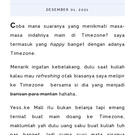
DESEMBER 01, 2021
C
oba mana suaranya yang menikmati masa-
masa indahnya main di Timezone? saya
termasuk yang
happy
banget dengan adanya
Timezone.
Menarik ingatan kebelakang, dulu saat kuliah
kalau mau
refreshing
otak biasanya saya melipir
ke Timezone bersama si dia yang menjadi
barisan para mantan
hahaha..
Yess..ke Mall itu bukan belanja tapi emang
terniat buat main doang ke Timezone,
maklumlah yah dulu uang saku buat kuliah tuh
pas banget. Jadi cuma cuci mata sisanya