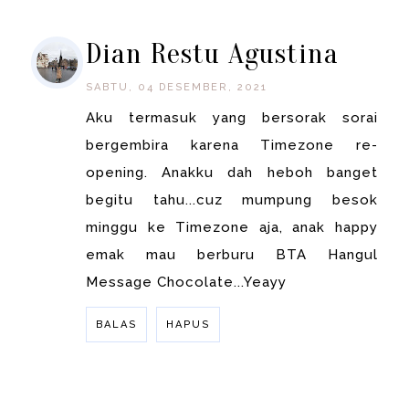
BALAS
Dian Restu Agustina
SABTU, 04 DESEMBER, 2021
Aku termasuk yang bersorak sorai
bergembira karena Timezone re-
opening. Anakku dah heboh banget
begitu tahu...cuz mumpung besok
minggu ke Timezone aja, anak happy
emak mau berburu BTA Hangul
Message Chocolate...Yeayy
BALAS
HAPUS
BALAS