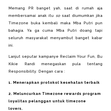
Memang PR banget yah, saat di rumah aja
membersamai anak itu
so
saat diumumkan jika
Timezone buka kembali maka Mba Putri pun
bahagia. Ya ga cuma Mba Putri doang tapi
seluruh masyarakat menyambut banget kabar
ini.
Lanjut seputar kampanye Reclaim Your Fun, Bu
Kikie Randi menegaskan pula tentang
Responsibility. Dengan cara :
1. Menerapkan protokol kesehatan terbaik
2. Meluncurkan Timezone rewards program
loyalitas pelanggan untuk timezone
lovers.