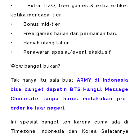
• Extra TIZO, free games & extra e-tiket
ketika mencapai tier
• Bonus mid-tier
• Free games harian dan permainan baru
• Hadiah ulang tahun
• Penawaran spesial/event eksklusif
Wow banget bukan?
Tak hanya itu saja buat
ARMY di Indonesia
bisa banget dapetin
BTS Hangul Message
Chocolate tanpa harus melakukan pre-
order ke luar negeri.
Ini spesial banget loh karena cuma ada di
Timezone Indonesia dan Korea Selatannya