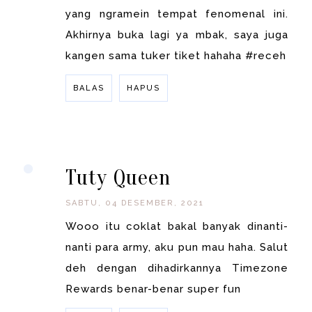
yang ngramein tempat fenomenal ini.
Akhirnya buka lagi ya mbak, saya juga
kangen sama tuker tiket hahaha #receh
BALAS
HAPUS
BALAS
Tuty Queen
SABTU, 04 DESEMBER, 2021
Wooo itu coklat bakal banyak dinanti-
nanti para army, aku pun mau haha. Salut
deh dengan dihadirkannya Timezone
Rewards benar-benar super fun