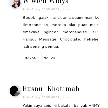
Wiwied Widya
JUMAT, 03 DESEMBER, 2021
Besok ngajakin anak ama suami main ke
timezone ah, mereka biar puas main,
emaknya ngincer merchandise BTS
Hangul Message Chocolate. hehehe.
jadi senang semua.
BALAS
HAPUS
BALAS
Husnul Khotimah
JUMAT, 03 DESEMBER, 2021
Yakin saya abis ini bakalan banyak ARMY