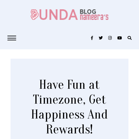
Have Fun at
Timezone, Get
Happiness And
Rewards!