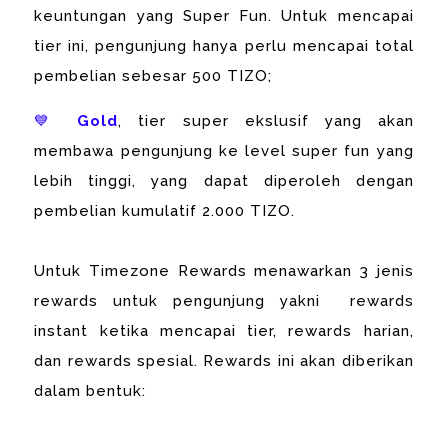
keuntungan yang Super Fun. Untuk mencapai
tier ini, pengunjung hanya perlu mencapai total
pembelian sebesar 500 TIZO;
💙
Gold
, tier super ekslusif yang akan
membawa pengunjung ke level super fun yang
lebih tinggi, yang dapat diperoleh dengan
pembelian kumulatif 2.000 TIZO.
Untuk Timezone Rewards menawarkan 3 jenis
rewards untuk pengunjung yakni rewards
instant ketika mencapai tier, rewards harian,
dan rewards spesial. Rewards ini akan diberikan
dalam bentuk: