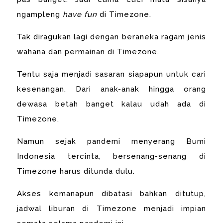
ngampleng
have fun
di Timezone.
Tak diragukan lagi dengan beraneka ragam jenis
wahana dan permainan di Timezone.
Tentu saja menjadi sasaran siapapun untuk cari
kesenangan. Dari anak-anak hingga orang
dewasa betah banget kalau udah ada di
Timezone.
Namun sejak pandemi menyerang Bumi
Indonesia tercinta, bersenang-senang di
Timezone harus ditunda dulu.
Akses kemanapun dibatasi bahkan ditutup,
jadwal liburan di Timezone menjadi impian