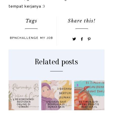
tempat kerjanya :)
Tags
Share this!
BPNCHALLENGE
MY JOB
Related posts
5 REKOMENDASI
RESTORAN
3 GODAAN SAAT
ES TIMUN SURI :
ONLINE DI
BERPUASA DI
MENU PRAKTIS
CIMAHI
RUMAH SAJA
BUAT TAKJIL