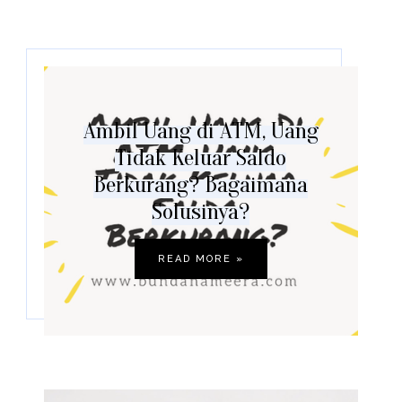
Ambil Uang di ATM, Uang
Tidak Keluar Saldo
Berkurang? Bagaimana
Solusinya?
READ MORE »