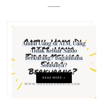
Ambil Uang di ATM, Uang
Tidak Keluar Saldo
Berkurang? Bagaimana
Solusinya?
READ MORE »