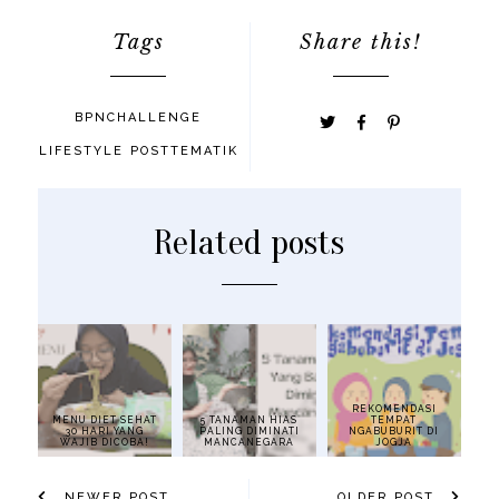
Tags
Share this!
BPNCHALLENGE
LIFESTYLE
POSTTEMATIK
Related posts
REKOMENDASI
MENU DIET SEHAT
5 TANAMAN HIAS
TEMPAT
30 HARI YANG
PALING DIMINATI
NGABUBURIT DI
WAJIB DICOBA!
MANCANEGARA
JOGJA
NEWER POST
OLDER POST