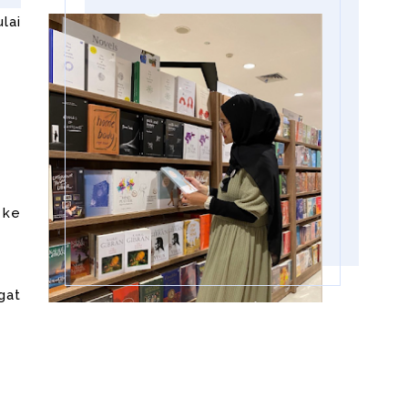
lai
 ke
gat