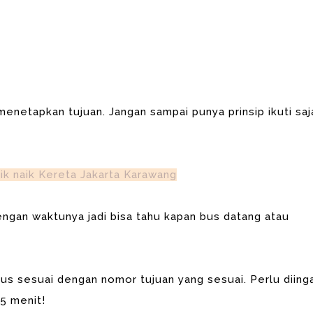
enetapkan tujuan. Jangan sampai punya prinsip ikuti saj
rik naik Kereta Jakarta Karawang
dengan waktunya jadi bisa tahu kapan bus datang atau
 bus sesuai dengan nomor tujuan yang sesuai. Perlu diing
15 menit!