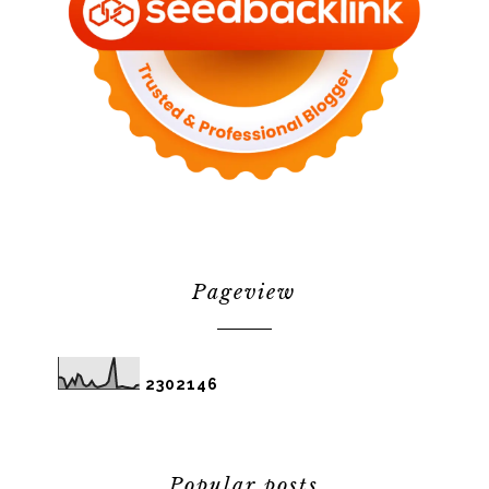
Pageview
2
3
0
2
1
4
6
Popular posts