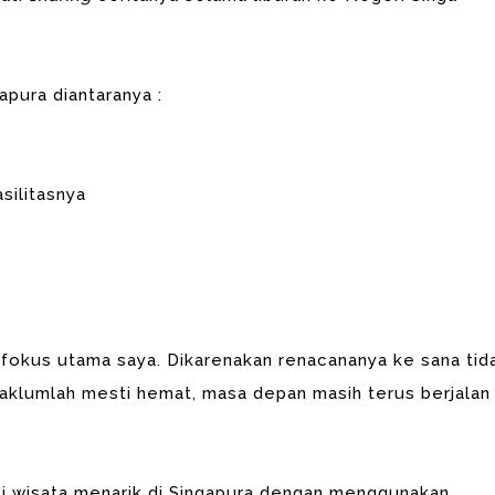
apura diantaranya :
silitasnya
i fokus utama saya. Dikarenakan renacananya ke sana tid
Maklumlah mesti hemat, masa depan masih terus berjalan
i wisata menarik di Singapura dengan menggunakan