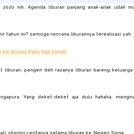
2020 nih. Agenda liburan panjang anak-anak udah mu
r tahun ini? semoga rencana liburannya terealisasi yah.
n Ke Wisata Paku Haji Cimahi
at liburan, pengen deh rasanya liburan bareng keluarga
ingapura. Yang deket-deket aja dulu hahaha, mengin
hati
sharing
ceritanya selama liburan ke Negeri Singa