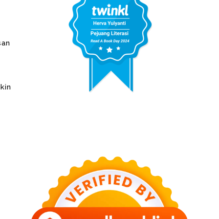
san
kin