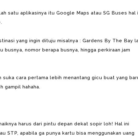
alah satu aplikasinya itu Google Maps atau SG Buses hal i
e.
inasi yang ingin dituju misalnya : Gardens By The Bay l
gu busnya, nomor berapa busnya, hingga perkiraan jam
h suka cara pertama lebih menantang gicu buat yang bar
ih gampil hahaha.
naiknya harus dari pintu depan dekat sopir loh! Hal ini
atau STP, apabila ga punya kartu bisa menggunakan uang