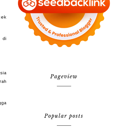
cek
 di
sia
Pageview
rah
gga
Popular posts