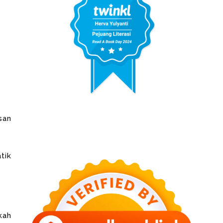
san
tik
kah