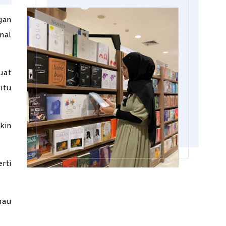
gan
mal
uat
-itu
kin
rti
mau