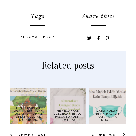
Tags
Share this!
BPNCHALLENGE
Related posts
TIPS MENGATASI
AGAR ANAK TIDAK
MEMECAHKAN
CARA MUDAH
BOSAN DI RUMAH
CELENGAN RINDU
BIKIN MASKER
SELAMA SOCIAL
PASCA PANDEMI
KAIN TANPA
DISTANCING
COVID-19
DIJAHIT
NEWER POST
OLDER POST