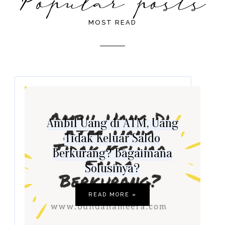
MOST READ
Ambil Uang di ATM, Uang
Tidak Keluar Saldo
Berkurang? Bagaimana
Solusinya?
READ MORE »