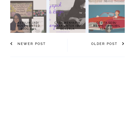
KEPILIH JADI
CARA MENYAPIH
CERITA SERU
MOST WANTED
ANAK UNTUK IBU
MENYETIR MOBIL
BLOG 2021
BEKERJA
SENDIRI
NEWER POST
OLDER POST