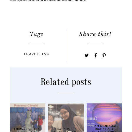
Tags
Share this!
TRAVELLING
Related posts
1 JAM MENIKMATI
LIBURAN SERU KE
STAYCATION DI
DIGITAL ART
SNOW PARK
ASTON PASTEUR
BERSAMA ARMY