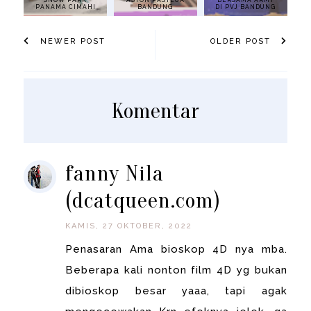
PANAMA CIMAHI
BANDUNG
DI PVJ BANDUNG
NEWER POST
OLDER POST
Komentar
fanny Nila
(dcatqueen.com)
KAMIS, 27 OKTOBER, 2022
Penasaran Ama bioskop 4D nya mba.
Beberapa kali nonton film 4D yg bukan
dibioskop besar yaaa, tapi agak