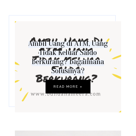
Ambil Uang di ATM, Uang
Tidak Keluar Saldo
Berkurang? Bagaimana
Solusinya?
READ MORE »