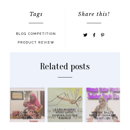
Tags
Share this!
BLOG COMPETITION
PRODUCT REVIEW
Related posts
CARA MUDAH
SOONA : CARA
ATASI GATAL
MINYAK BALUR
PRAKTIS UNTUK
KARENA GIGITAN
PISUKA : SAHABAT
DIET!
NYAMUK
SEJATI IBU