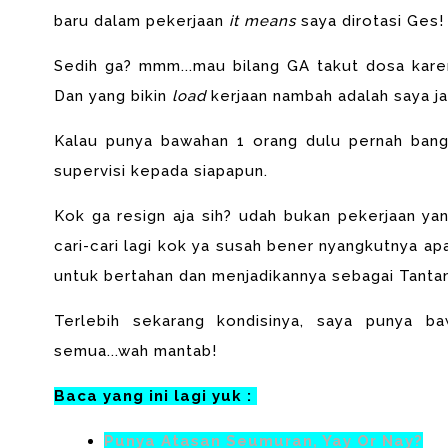
baru dalam pekerjaan
it means
saya dirotasi Ges!
Sedih ga? mmm...mau bilang GA takut dosa karen
Dan yang bikin
load
kerjaan nambah adalah saya j
Kalau punya bawahan 1 orang dulu pernah ban
supervisi kepada siapapun.
Kok ga resign aja sih? udah bukan pekerjaan ya
cari-cari lagi kok ya susah bener nyangkutnya ap
untuk bertahan dan menjadikannya sebagai Tanta
Terlebih sekarang kondisinya, saya punya
semua...wah mantab!
Baca yang ini lagi yuk :
Punya Atasan Seumuran, Yay Or Nay?