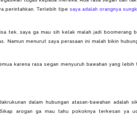
egasikan tugas kepada mereka. Ada rasa segan dan tak
a perintahkan. Terlebih tipe
saya adalah orangnya sungk
bisa tek, saya ga mau sih kelak malah jadi boomerang b
s. Namun menurut saya perasaan ini malah bikin hubun
emua karena rasa segan menyuruh bawahan yang lebih 
dakrukunan dalam hubungan atasan-bawahan adalah si
 Sikap arogan ga mau tahu pokoknya terkesan ya u