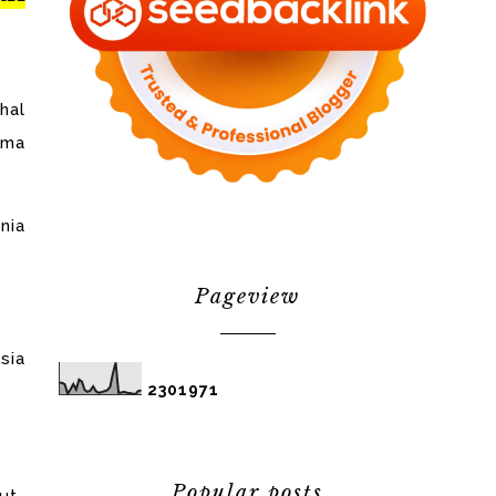
hal
ama
nia
Pageview
sia
2
3
0
1
9
7
1
Popular posts