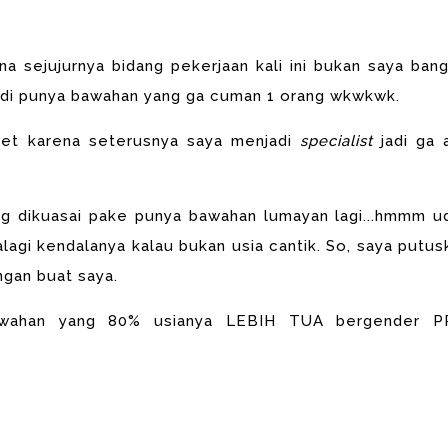
a sejujurnya bidang pekerjaan kali ini bukan saya bang
adi punya bawahan yang ga cuman 1 orang wkwkwk.
get karena seterusnya saya menjadi
specialist
jadi ga 
ng dikuasai pake punya bawahan lumayan lagi...hmmm u
alagi kendalanya kalau bukan usia cantik. So, saya putus
ngan buat saya.
 bawahan yang 80% usianya LEBIH TUA bergender P