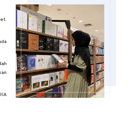
et.
ada
dah
kan
RIA