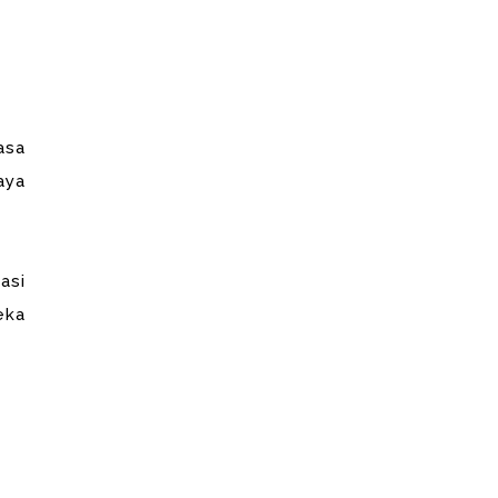
asa
aya
asi
eka