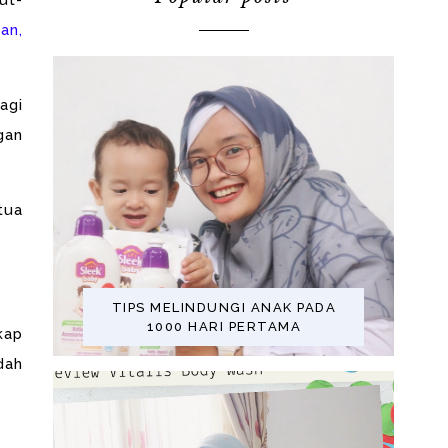
ut-
an,
agi
gan
tua
TIPS MELINDUNGI ANAK PADA
1000 HARI PERTAMA
kap
dah