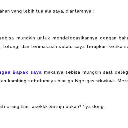
an yang lebih tua ala saya, diantaranya :
s sebisa mungkin untuk mendelegasikannya dengan bah
, tolong, dan terimakasih selalu saya terapkan ketika s
ngan
Bapak saya
makanya sebisa mungkin saat deleg
kan kambing sebelumnya biar ga Nge-gas wkwkwk..Mer
ti orang lain...asekkk Setuju bukan? *iya dong..