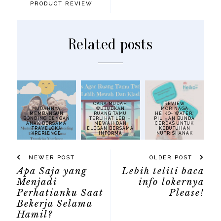
PRODUCT REVIEW
Related posts
CARA MUDAH
REVIEW
MUDAHNYA
WUJUDKAN
MORINAGA
MEMBANGUN
RUANG TAMU
HEIKO+ WATER,
BONDING DENGAN
TERLIHAT LEBIH
PILIHAN BUNDA
ANAK BERSAMA
MEWAH DAN
CERDAS UNTUK
TRAVELOKA
ELEGAN BERSAMA
KEBUTUHAN
XPERIENCE
INFORMA
NUTRISI ANAK
NEWER POST
OLDER POST
Apa Saja yang
Lebih teliti baca
Menjadi
info lokernya
Perhatianku Saat
Please!
Bekerja Selama
Hamil?