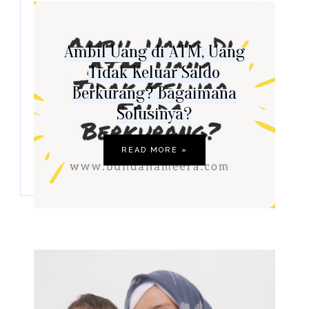
Ambil Uang di ATM, Uang
Tidak Keluar Saldo
Berkurang? Bagaimana
Solusinya?
READ MORE »