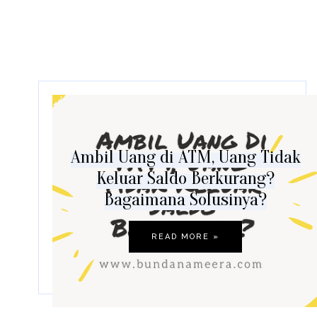
Ambil Uang di ATM, Uang Tidak
Keluar Saldo Berkurang?
Bagaimana Solusinya?
READ MORE »