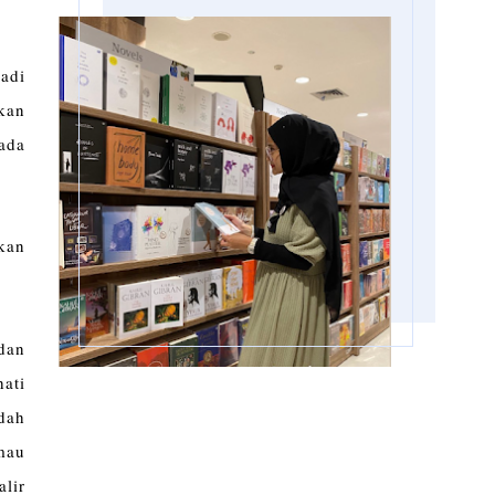
adi
kan
ada
kan
dan
hati
dah
 mau
alir