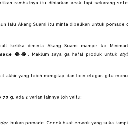
tikan rambutnya itu dibiarkan acak tapi sekarang sete
ahun lalu Akang Suami itu minta dibelikan untuk pomade d
call ketika diminta Akang Suami mampir ke Minimar
omade 😂😂.
Maklum saya ga hafal produk untuk
sty
sil akhir yang
lebih mengilap dan licin elegan gitu menu
 70 g
,
ada 2 varian lainnya loh yaitu:
wder
, bukan pomade. Cocok buat cowok yang suka tampi