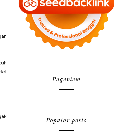
gan
tuh
del
Pageview
gak
Popular posts