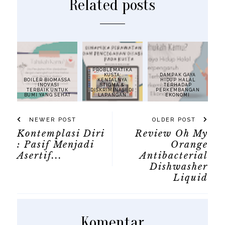
Related posts
PROBLEMATIKA
KUSTA:
DAMPAK GAYA
BOILER BIOMASSA
KENTALNYA
HIDUP HALAL
: INOVASI
STIGMA &
TERHADAP
TERBAIK UNTUK
DISKRIMINASI DI
PERKEMBANGAN
BUMI YANG SEHAT
LAPANGAN
EKONOMI
NEWER POST
OLDER POST
Kontemplasi Diri
Review Oh My
: Pasif Menjadi
Orange
Asertif...
Antibacterial
Dishwasher
Liquid
Komentar