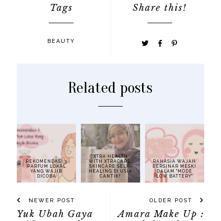
Tags
Share this!
BEAUTY
Related posts
XTRA HEALTH
REKOMENDASI 3
WITH XTRACARE,
RAHASIA WAJAH
PARFUM LOKAL
SKINCARE SELF-
BERSINAR MESKI
YANG WAJIB
HEALING DI USIA
DALAM "MODE
DICOBA
CANTIK!
LOW BATTERY"
NEWER POST
OLDER POST
Yuk Ubah Gaya
Amara Make Up :