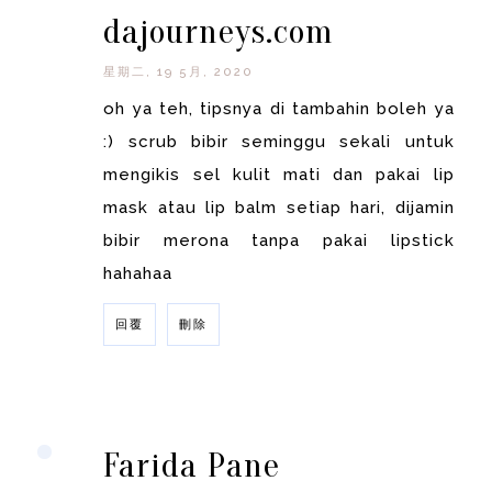
dajourneys.com
星期二, 19 5月, 2020
oh ya teh, tipsnya di tambahin boleh ya
:) scrub bibir seminggu sekali untuk
mengikis sel kulit mati dan pakai lip
mask atau lip balm setiap hari, dijamin
bibir merona tanpa pakai lipstick
hahahaa
回覆
刪除
回覆
Farida Pane