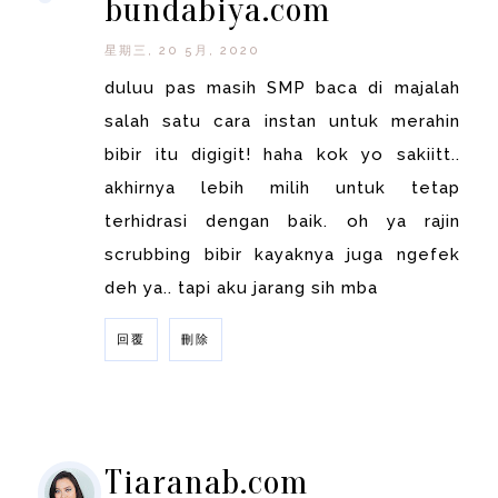
bundabiya.com
星期三, 20 5月, 2020
duluu pas masih SMP baca di majalah
salah satu cara instan untuk merahin
bibir itu digigit! haha kok yo sakiitt..
akhirnya lebih milih untuk tetap
terhidrasi dengan baik. oh ya rajin
scrubbing bibir kayaknya juga ngefek
deh ya.. tapi aku jarang sih mba
回覆
刪除
回覆
Tiaranab.com