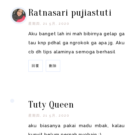
Ratnasari pujiastuti
星期四, 21 5月, 2020
Aku banget lah ini mah bibirnya gelap ga
tau knp pdhal ga ngrokok ga apa jg. Aku
cb dh tips alaminya semoga berhasil
回覆
刪除
回覆
Tuty Queen
星期四, 21 5月, 2020
aku biasanya pakai madu mbak, kalau
kunyit belum pernah nyobain :)