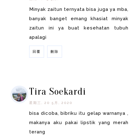
Minyak zaitun ternyata bisa juga ya mba,
banyak banget emang khasiat minyak
zaitun ini ya buat kesehatan tubuh
apalagi
回覆
刪除
回覆
Tira Soekardi
星期三, 20 5月, 2020
bisa dicoba, bibriku itu gelap warnanya ,
makanya aku pakai lipstik yang merah
terang