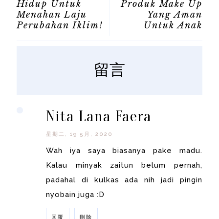
Hidup Untuk
Produk Make Up
Menahan Laju
Yang Aman
Perubahan Iklim!
Untuk Anak
留言
Nita Lana Faera
星期二, 19 5月, 2020
Wah iya saya biasanya pake madu.
Kalau minyak zaitun belum pernah,
padahal di kulkas ada nih jadi pingin
nyobain juga :D
回覆
刪除