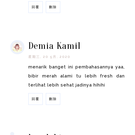
回覆
刪除
回覆
Demia Kamil
星期三, 20 5月, 2020
menarik banget ini pembahasannya yaa,
bibir merah alami tu lebih fresh dan
terlihat lebih sehat jadinya hihihi
回覆
刪除
回覆