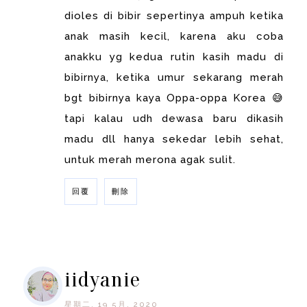
dioles di bibir sepertinya ampuh ketika
anak masih kecil, karena aku coba
anakku yg kedua rutin kasih madu di
bibirnya, ketika umur sekarang merah
bgt bibirnya kaya Oppa-oppa Korea 😅
tapi kalau udh dewasa baru dikasih
madu dll hanya sekedar lebih sehat,
untuk merah merona agak sulit.
回覆
刪除
回覆
iidyanie
星期二, 19 5月, 2020