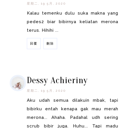
星期二, 19 5月, 2020
Kalau temenku dulu suka makna yang
pedes2 biar bibirnya keliatan merona
terus. Hihihi ...
回覆
刪除
回覆
Dessy Achieriny
星期二, 19 5月, 2020
Aku udah semua dilakuin mbak, tapi
bibirku entah kenapa gak mau merah
merona... Ahaha. Padahal udh sering
scrub bibir juga. Huhu... Tapi madu