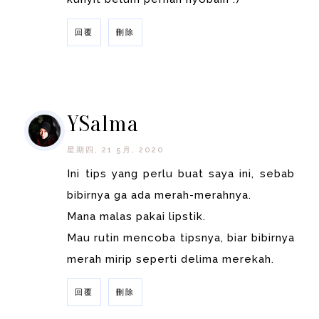
回覆
刪除
回覆
YSalma
星期四, 21 5月, 2020
Ini tips yang perlu buat saya ini, sebab
bibirnya ga ada merah-merahnya.
Mana malas pakai lipstik.
Mau rutin mencoba tipsnya, biar bibirnya
merah mirip seperti delima merekah.
回覆
刪除