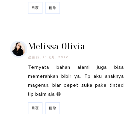
回覆
刪除
回覆
Melissa Olivia
星期四, 21 5月, 2020
Ternyata bahan alami juga bisa
memerahkan bibir ya. Tp aku anaknya
mageran, biar cepet suka pake tinted
lip balm aja 😅
回覆
刪除
回覆