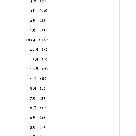
4月
3
3月
12
2月
3
1月
2
2024
34
12月
5
11月
2
10月
2
9月
6
8月
2
7月
3
6月
1
5月
2
3月
7