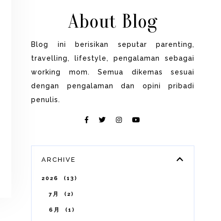
About Blog
Blog ini berisikan seputar parenting,
travelling, lifestyle, pengalaman sebagai
working mom. Semua dikemas sesuai
dengan pengalaman dan opini pribadi
penulis.
ARCHIVE
2026
13
7月
2
6月
1