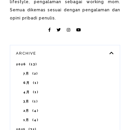
lifestyle, pengalaman sebagai working mom.
Semua dikemas sesuai dengan pengalaman dan
opini pribadi penulis.
ARCHIVE
2026
13
7月
2
6月
1
4月
1
3月
1
2月
4
1月
4
2025
32