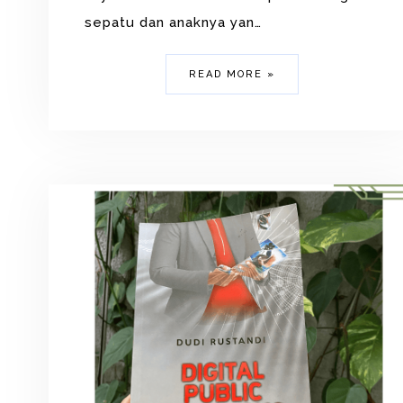
sepatu dan anaknya yan…
READ MORE »