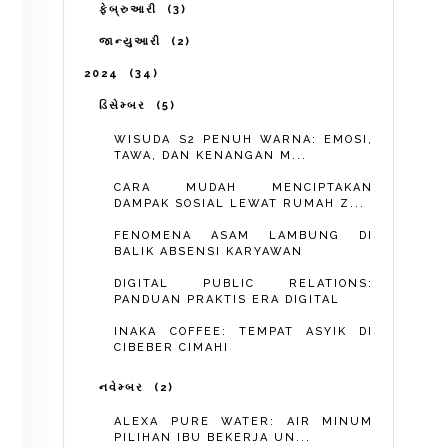
ફેબ્રુઆરી
3
જાન્યુઆરી
2
2024
34
ડિસેમ્બર
5
WISUDA S2 PENUH WARNA: EMOSI,
TAWA, DAN KENANGAN M...
CARA MUDAH MENCIPTAKAN
DAMPAK SOSIAL LEWAT RUMAH Z...
FENOMENA ASAM LAMBUNG DI
BALIK ABSENSI KARYAWAN
DIGITAL PUBLIC RELATIONS:
PANDUAN PRAKTIS ERA DIGITAL
INAKA COFFEE: TEMPAT ASYIK DI
CIBEBER CIMAHI
નવેમ્બર
2
ALEXA PURE WATER: AIR MINUM
PILIHAN IBU BEKERJA UN...