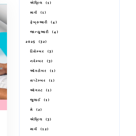
એપ્રિલ
1
માર્ચ
1
ફેબ્રુઆરી
4
જાન્યુઆરી
4
2025
32
ડિસેમ્બર
3
નવેમ્બર
3
ઑક્ટોબર
1
સપ્ટેમ્બર
1
ઑગસ્ટ
1
જુલાઈ
1
મે
2
એપ્રિલ
3
માર્ચ
12