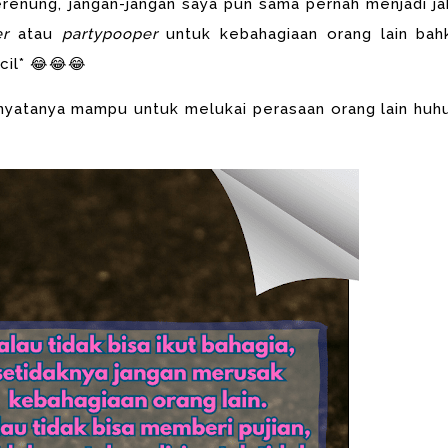
erenung, jangan-jangan saya pun sama pernah menjadi ja
er
atau
partypooper
untuk kebahagiaan orang lain bah
icil* 😂😂😂
u nyatanya mampu untuk melukai perasaan orang lain huh