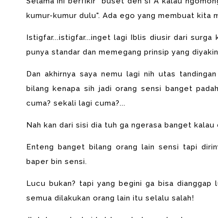
Selama ini berfikir "buset deh si A kalau ngomong 
kumur-kumur dulu". Ada ego yang membuat kita m
Istigfar...istigfar...inget lagi Iblis diusir dari surga
punya standar dan memegang prinsip yang diyakini
Dan akhirnya saya nemu lagi nih utas tandingan
bilang kenapa sih jadi orang sensi banget padah
cuma? sekali lagi cuma?...
Nah kan dari sisi dia tuh ga ngerasa banget kalau 
Enteng banget bilang orang lain sensi tapi diri
baper bin sensi.
Lucu bukan? tapi yang begini ga bisa dianggap 
semua dilakukan orang lain itu selalu salah!