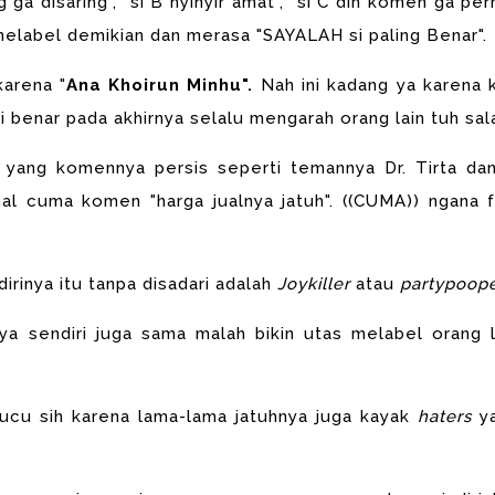
ga disaring", "si B nyinyir amat", "si C dih komen ga per
elabel demikian dan merasa "SAYALAH si paling Benar".
 karena "
Ana Khoirun Minhu".
Nah ini kadang ya karena k
 benar pada akhirnya selalu mengarah orang lain tuh sal
 yang komennya persis seperti temannya Dr. Tirta dan
al cuma komen "harga jualnya jatuh". ((CUMA)) ngana fi
dirinya itu tanpa disadari adalah
Joykiller
atau
partypoop
nya sendiri juga sama malah bikin utas melabel orang l
lucu sih karena lama-lama jatuhnya juga kayak
haters
y