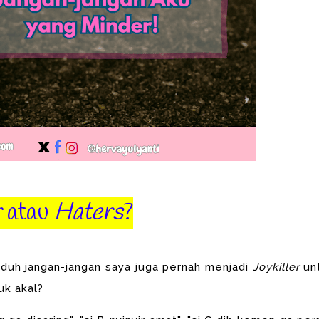
r
atau
Haters
?
 duh jangan-jangan saya juga pernah menjadi
Joykiller
un
uk akal?