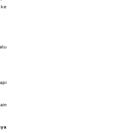
 ke
alu
api
ain
nya