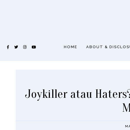
HOME
ABOUT & DISCLO
Joykiller atau Hater
M
МА