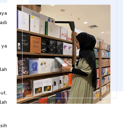
aya
adi
 ya
lah
ut.
lah
sih