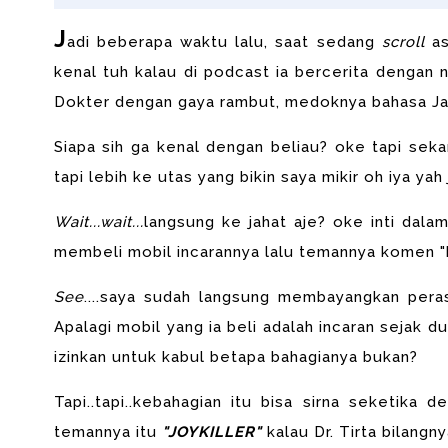
J
adi beberapa waktu lalu, saat sedang
scroll
as
kenal tuh kalau di podcast ia bercerita dengan na
Dokter dengan gaya rambut, medoknya bahasa Jaw
Siapa sih ga kenal dengan beliau? oke tapi se
tapi lebih ke utas yang bikin saya mikir oh iya yah 
Wait...wait...
langsung ke jahat aje? oke inti dalam
membeli mobil incarannya lalu temannya komen "h
See
....saya sudah langsung membayangkan pera
Apalagi mobil yang ia beli adalah incaran sejak d
izinkan untuk kabul betapa bahagianya bukan?
Tapi..tapi..kebahagian itu bisa sirna seketika
temannya itu
"JOYKILLER"
kalau Dr. Tirta bilangn