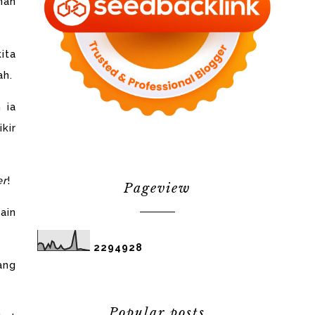
nah
ita
ah.
 ia
kir
er
!
Pageview
ain
2
2
9
4
9
2
8
ang
Popular posts