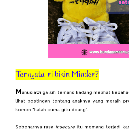
Ternyata Iri bikin Minder?
M
anusiawi ga sih temans kadang melihat kebahag
lihat postingan tentang anaknya yang meraih pre
komen "halah cuma gitu doang".
Sebenarnya rasa
insecure
itu memang terjadi ka