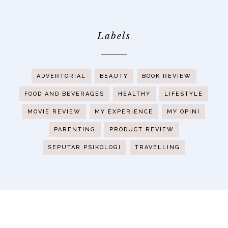
Labels
ADVERTORIAL
BEAUTY
BOOK REVIEW
FOOD AND BEVERAGES
HEALTHY
LIFESTYLE
MOVIE REVIEW
MY EXPERIENCE
MY OPINI
PARENTING
PRODUCT REVIEW
SEPUTAR PSIKOLOGI
TRAVELLING
Ⓒ 2020
BUNDA NAMEERA'S BLOG - LIFESTYLE
BLOGGER
.
DESIGN CREATED WITH
BY:
BRAND &
BLOGGER
. ALL RIGHTS RESERVED.