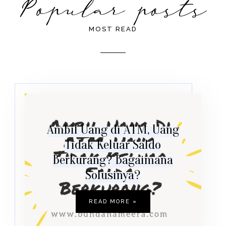
MOST READ
Ambil Uang di ATM, Uang
Tidak Keluar Saldo
Berkurang? Bagaimana
Solusinya?
READ MORE »