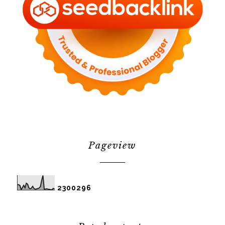
Pageview
2
3
0
0
2
9
6