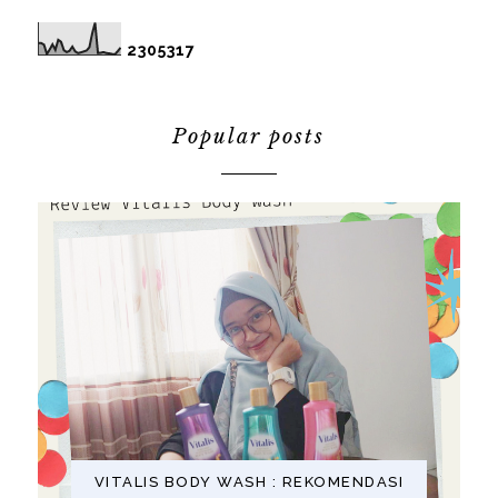
2
3
0
5
3
1
7
Popular posts
VITALIS BODY WASH : REKOMENDASI