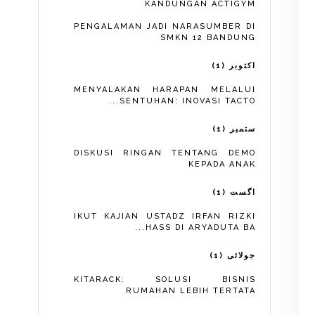
KANDUNGAN ACTIGYM
PENGALAMAN JADI NARASUMBER DI
SMKN 12 BANDUNG
1
اکتوبر
MENYALAKAN HARAPAN MELALUI
SENTUHAN: INOVASI TACTO...
1
ستمبر
DISKUSI RINGAN TENTANG DEMO
KEPADA ANAK
1
اگست
IKUT KAJIAN USTADZ IRFAN RIZKI
HASS DI ARYADUTA BA...
1
جولائی
KITARACK: SOLUSI BISNIS
RUMAHAN LEBIH TERTATA