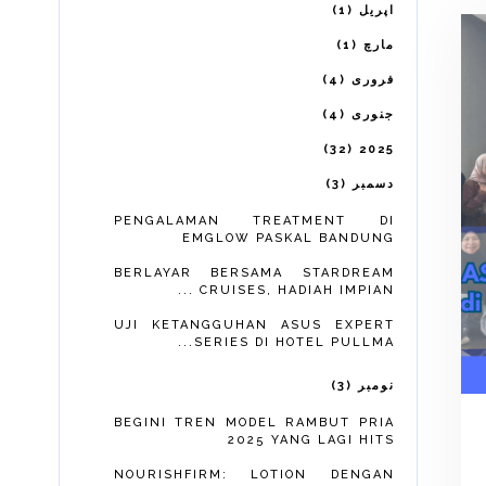
1
اپریل
1
مارچ
4
فروری
4
جنوری
32
2025
3
دسمبر
PENGALAMAN TREATMENT DI
EMGLOW PASKAL BANDUNG
BERLAYAR BERSAMA STARDREAM
CRUISES, HADIAH IMPIAN ...
UJI KETANGGUHAN ASUS EXPERT
SERIES DI HOTEL PULLMA...
3
نومبر
BEGINI TREN MODEL RAMBUT PRIA
2025 YANG LAGI HITS
NOURISHFIRM: LOTION DENGAN