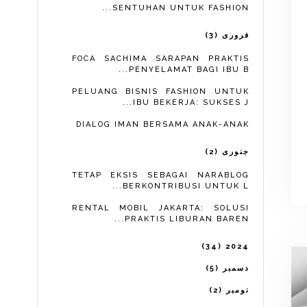
SENTUHAN UNTUK FASHION...
3
فروری
FOCA SACHIMA SARAPAN PRAKTIS
PENYELAMAT BAGI IBU B...
PELUANG BISNIS FASHION UNTUK
IBU BEKERJA: SUKSES J...
DIALOG IMAN BERSAMA ANAK-ANAK
2
جنوری
TETAP EKSIS SEBAGAI NARABLOG
BERKONTRIBUSI UNTUK L...
RENTAL MOBIL JAKARTA: SOLUSI
PRAKTIS LIBURAN BAREN...
34
2024
5
دسمبر
2
نومبر