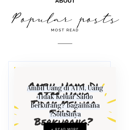
ABOUT
MOST READ
Ambil Uang di ATM, Uang
Tidak Keluar Saldo
Berkurang? Bagaimana
Solusinya?
READ MORE »