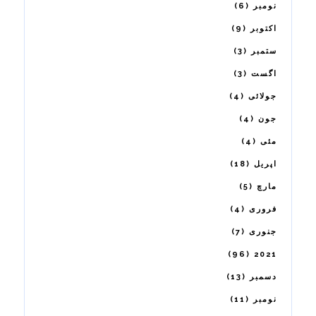
6
نومبر
9
اکتوبر
3
ستمبر
3
اگست
4
جولائی
4
جون
4
مئی
18
اپریل
5
مارچ
4
فروری
7
جنوری
96
2021
13
دسمبر
11
نومبر