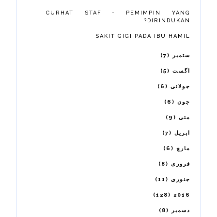
CURHAT STAF - PEMIMPIN YANG
DIRINDUKAN?
SAKIT GIGI PADA IBU HAMIL
7
ستمبر
5
اگست
6
جولائی
6
جون
9
مئی
7
اپریل
6
مارچ
8
فروری
11
جنوری
128
2016
8
دسمبر