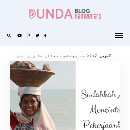
اکتوبر, 2017 سے پوسٹس دکھائی جا رہی ہیں