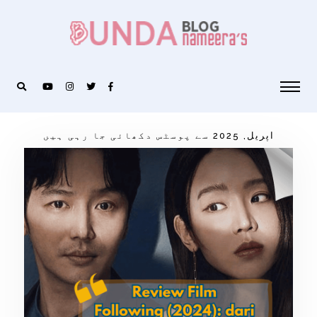
اپریل, 2025 سے پوسٹس دکھائی جا رہی ہیں