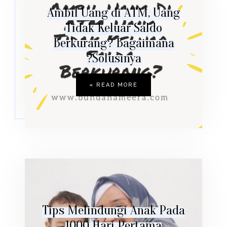
Ambil Uang di ATM, Uang
Tidak Keluar Saldo
Berkurang? Bagaimana
Solusinya?
READ MORE »
Tips Melindungi Anak Pada
1000 Hari Pertama